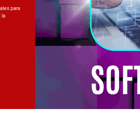
ales para
 la
y